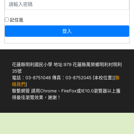
記住我
登入
花蓮縣明利國民小學 地址:979 花蓮縣萬榮鄉明利村明利
35號
電話：03-8751048 傳真：03-8752045 [
本校位置
][
聯
絡我們
]
聯繫網管
請用
Chrome
、
FireFox
或IE10.0瀏覽器以上獲
得最佳瀏覽效果，謝謝！