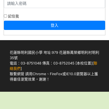
記住我
登入
花蓮縣明利國民小學 地址:979 花蓮縣萬榮鄉明利村明利
35號
電話：03-8751048 傳真：03-8752045 [
本校位置
][
聯
絡我們
]
聯繫網管
請用
Chrome
、
FireFox
或IE10.0瀏覽器以上獲
得最佳瀏覽效果，謝謝！