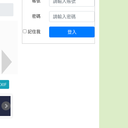
帳號
密碼
記住我
登入
XIF