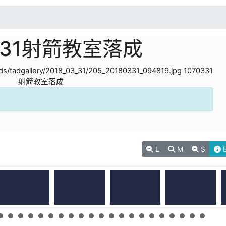
0331射箭教室落成
L
M
S
E