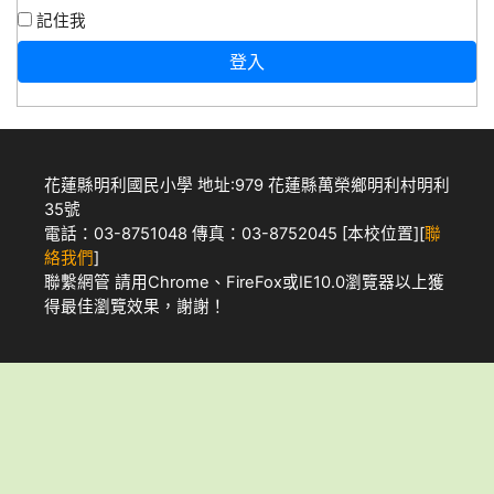
記住我
登入
花蓮縣明利國民小學 地址:979 花蓮縣萬榮鄉明利村明利
35號
電話：03-8751048 傳真：03-8752045 [
本校位置
][
聯
絡我們
]
聯繫網管
請用
Chrome
、
FireFox
或IE10.0瀏覽器以上獲
得最佳瀏覽效果，謝謝！