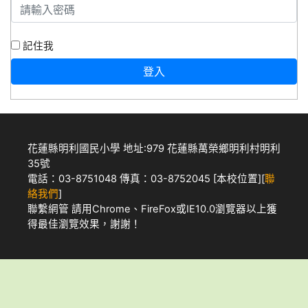
記住我
登入
花蓮縣明利國民小學 地址:979 花蓮縣萬榮鄉明利村明利
35號
電話：03-8751048 傳真：03-8752045 [
本校位置
][
聯
絡我們
]
聯繫網管
請用
Chrome
、
FireFox
或IE10.0瀏覽器以上獲
得最佳瀏覽效果，謝謝！