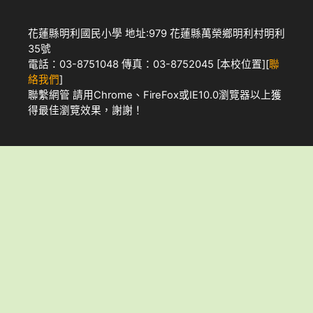
花蓮縣明利國民小學 地址:979 花蓮縣萬榮鄉明利村明利
35號
電話：03-8751048 傳真：03-8752045 [
本校位置
][
聯
絡我們
]
聯繫網管
請用
Chrome
、
FireFox
或IE10.0瀏覽器以上獲
得最佳瀏覽效果，謝謝！