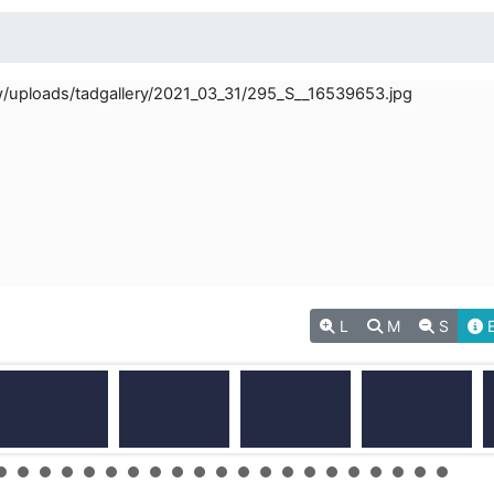
L
M
S
E