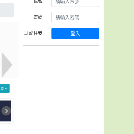
帳號
密碼
記住我
登入
XIF