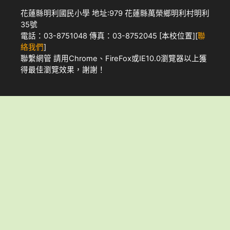
花蓮縣明利國民小學 地址:979 花蓮縣萬榮鄉明利村明利
35號
電話：03-8751048 傳真：03-8752045 [
本校位置
][
聯
絡我們
]
聯繫網管
請用
Chrome
、
FireFox
或IE10.0瀏覽器以上獲
得最佳瀏覽效果，謝謝！