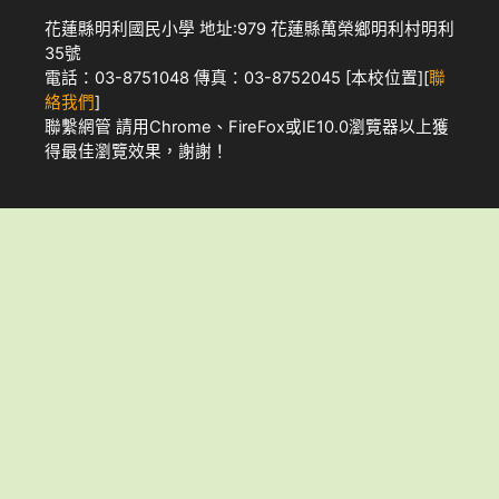
花蓮縣明利國民小學 地址:979 花蓮縣萬榮鄉明利村明利
35號
電話：03-8751048 傳真：03-8752045 [
本校位置
][
聯
絡我們
]
聯繫網管
請用
Chrome
、
FireFox
或IE10.0瀏覽器以上獲
得最佳瀏覽效果，謝謝！