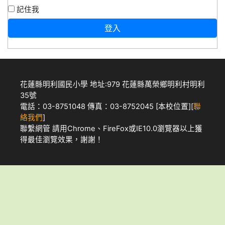
記住我
登入
花蓮縣明利國民小學 地址:979 花蓮縣萬榮鄉明利村明利
35號
電話：03-8751048 傳真：03-8752045 [
本校位置
][
聯
絡我們
]
聯繫網管
請用
Chrome
、
FireFox
或IE10.0瀏覽器以上獲
得最佳瀏覽效果，謝謝！