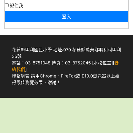
記住我
登入
花蓮縣明利國民小學 地址:979 花蓮縣萬榮鄉明利村明利
35號
電話：03-8751048 傳真：03-8752045 [
本校位置
][
聯
絡我們
]
聯繫網管
請用
Chrome
、
FireFox
或IE10.0瀏覽器以上獲
得最佳瀏覽效果，謝謝！