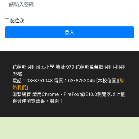
記住我
登入
花蓮縣明利國民小學 地址:979 花蓮縣萬榮鄉明利村明利
35號
電話：03-8751048 傳真：03-8752045 [
本校位置
][
聯
絡我們
]
聯繫網管
請用
Chrome
、
FireFox
或IE10.0瀏覽器以上獲
得最佳瀏覽效果，謝謝！