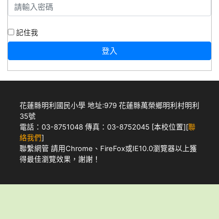
記住我
登入
花蓮縣明利國民小學 地址:979 花蓮縣萬榮鄉明利村明利
35號
電話：03-8751048 傳真：03-8752045 [
本校位置
][
聯
絡我們
]
聯繫網管
請用
Chrome
、
FireFox
或IE10.0瀏覽器以上獲
得最佳瀏覽效果，謝謝！