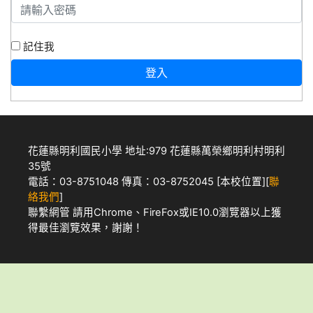
記住我
登入
花蓮縣明利國民小學 地址:979 花蓮縣萬榮鄉明利村明利
35號
電話：03-8751048 傳真：03-8752045 [
本校位置
][
聯
絡我們
]
聯繫網管
請用
Chrome
、
FireFox
或IE10.0瀏覽器以上獲
得最佳瀏覽效果，謝謝！