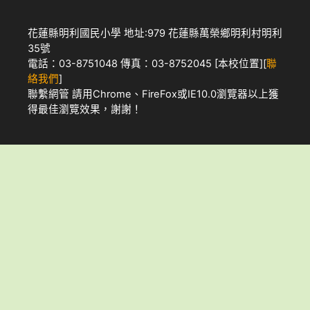
花蓮縣明利國民小學 地址:979 花蓮縣萬榮鄉明利村明利
35號
電話：03-8751048 傳真：03-8752045 [
本校位置
][
聯
絡我們
]
聯繫網管
請用
Chrome
、
FireFox
或IE10.0瀏覽器以上獲
得最佳瀏覽效果，謝謝！