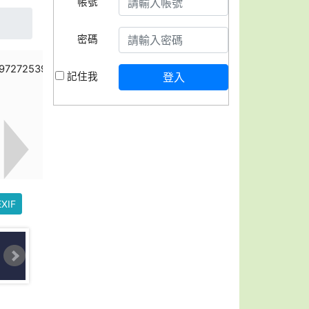
帳號
密碼
記住我
登入
XIF