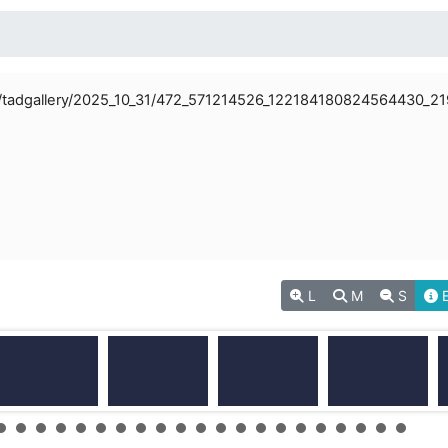
L
M
S
E