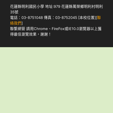
花蓮縣明利國民小學 地址:979 花蓮縣萬榮鄉明利村明利
35號
電話：03-8751048 傳真：03-8752045 [
本校位置
][
聯
絡我們
]
聯繫網管
請用
Chrome
、
FireFox
或IE10.0瀏覽器以上獲
得最佳瀏覽效果，謝謝！