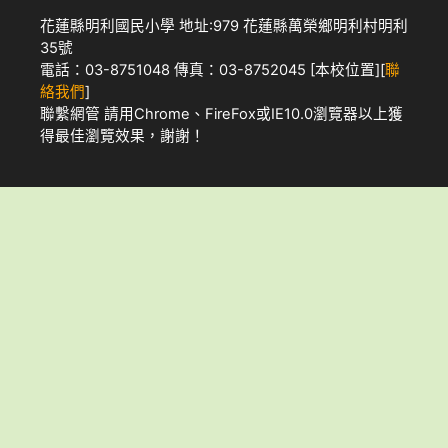
花蓮縣明利國民小學 地址:979 花蓮縣萬榮鄉明利村明利
35號
電話：03-8751048 傳真：03-8752045 [
本校位置
][
聯
絡我們
]
聯繫網管
請用
Chrome
、
FireFox
或IE10.0瀏覽器以上獲
得最佳瀏覽效果，謝謝！