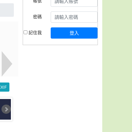
帳號
密碼
記住我
登入
XIF