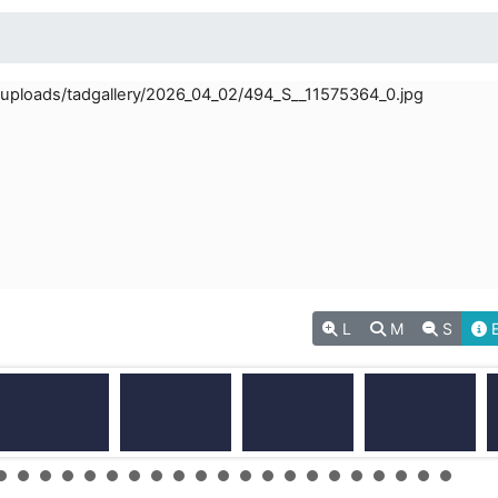
L
M
S
E