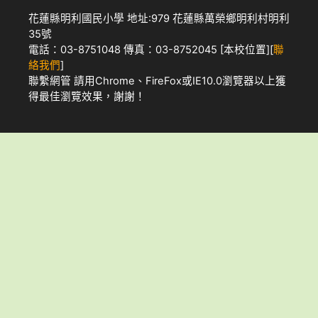
花蓮縣明利國民小學 地址:979 花蓮縣萬榮鄉明利村明利
35號
電話：03-8751048 傳真：03-8752045 [
本校位置
][
聯
絡我們
]
聯繫網管
請用
Chrome
、
FireFox
或IE10.0瀏覽器以上獲
得最佳瀏覽效果，謝謝！