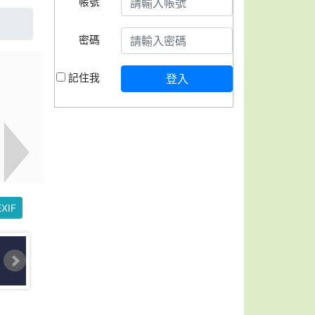
帳號
密碼
記住我
登入
XIF