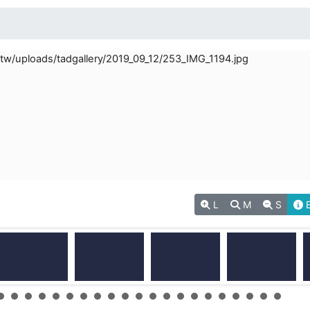
L
M
S
E